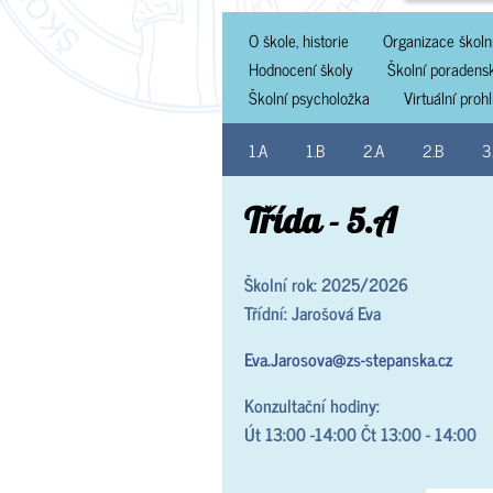
O škole, historie
Organizace školn
Hodnocení školy
Školní poradens
Školní psycholožka
Virtuální proh
1.A
1.B
2.A
2.B
3
Třída - 5.A
Školní rok: 2025/2026
Třídní: Jarošová Eva
Eva.Jarosova@zs-stepanska.cz
Konzultační hodiny:
Út 13:00 -14:00 Čt 13:00 - 14:00