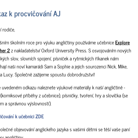
az k procvičování AJ
í rodiče,
ošním školním roce pro výuku angličtiny používáme učebnice
Explore
her 2
z nakladatelství Oxford University Press. S osvojováním nových
ckých slov, slovních spojení, písniček a rytmických říkanek nám
ají naši noví kamarádi Sam a Sophie a jejich sourozenci Nick, Mike,
 a Lucy. Společně zažijeme spoustu dobrodružství!
e uvedeném odkazu naleznete výukové materiály k naší angličtině -
 (komiksové příběhy z učebnice), písničky, tvoření, hry a slovíčka (se
m a správnou výslovností).
ičování k učebnici ZDE
olečné objevování anglického jazyka s vašimi dětmi se těší vaše paní
ky angličtiny.