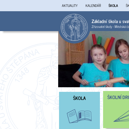
AKTUALITY
KALENDÁŘ
ŠKOLA
Š
Základní škola u sv
Zřizovatel školy - Městská č
ŠKOLNÍ DR
ŠKOLA