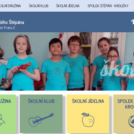
KOLNÍ DRUŽINA
ŠKOLNÍ KLUB
ŠKOLNÍ JÍDELNA
SPOLEK ŠTĚPÁN - KROUŽKY
atého Štěpána
V
ást Praha 2
UŽINA
ŠKOLNÍ KLUB
ŠKOLNÍ JÍDELNA
SPOLEK 
KRO