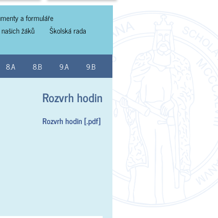
menty a formuláře
 našich žáků
Školská rada
8.A
8.B
9.A
9.B
Rozvrh hodin
Rozvrh hodin [.pdf]