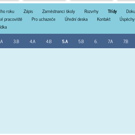
ího roku
Zápis
Zaměstnanci školy
Rozvrhy
Třídy
Doku
ké pracoviště
Pro uchazeče
Úřední deska
Kontakt
Úspěchy
lídka
.A
3.B
4.A
4.B
5.A
5.B
6.
7.A
7.B