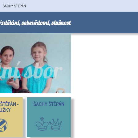
ŠACHY ŠTĚPÁN
zdělání, sebevědomí, slušnost
ŠTĚPÁN -
ŠACHY ŠTĚPÁN
UŽKY