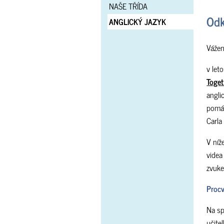
NAŠE TŘÍDA
Odk
ANGLICKÝ JAZYK
Vážen
v let
Toget
angli
pomáh
Carla
V níž
videa
zvuke
Procv
Na sp
učitel