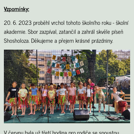
Vzpomínky:
20. 6. 2023 proběhl vrchol tohoto školního roku - školní
akademie. Sbor zazpíval, zatančil a zahrál skvěle píseň
Shosholoza. Děkujeme a přejem krásné prázdniny.
V červnu byla už třetí hodina pro rodiče se spoustou