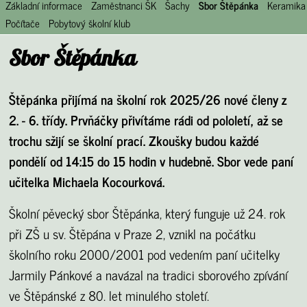
Základní informace
Zaměstnanci ŠK
Šachy
Sbor Štěpánka
Keramika
Počítače
Pobytový školní klub
Sbor Štěpánka
Štěpánka přijímá na školní rok 2025/26 nové členy z
2. - 6. třídy. Prvňáčky přivítáme rádi od pololetí, až se
trochu sžijí se školní prací. Zkoušky budou každé
pondělí od 14:15 do 15 hodin v hudebně. Sbor vede paní
učitelka Michaela Kocourková.
Školní pěvecký sbor Štěpánka, který funguje už 24. rok
při ZŠ u sv. Štěpána v Praze 2, vznikl na počátku
školního roku 2000/2001 pod vedením paní učitelky
Jarmily Pánkové a navázal na tradici sborového zpívání
ve Štěpánské z 80. let minulého století.