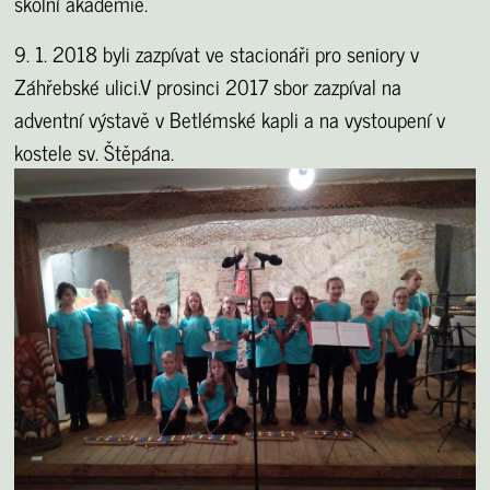
školní akademie.
9. 1. 2018 byli zazpívat ve stacionáři pro seniory v
Záhřebské ulici.
V prosinci 2017 sbor zazpíval na
adventní výstavě v Betlémské kapli a na vystoupení v
kostele sv. Štěpána.