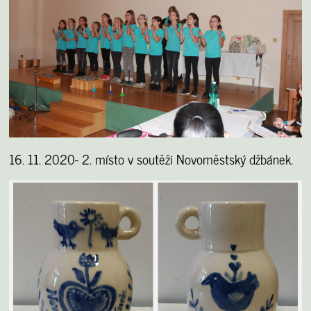
16. 11. 2020- 2. místo v soutěži Novoměstský džbánek.