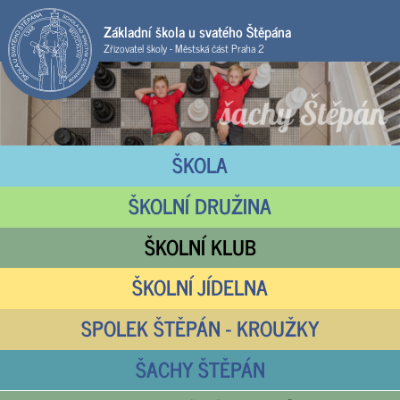
Základní škola u svatého Štěpána
Zřizovatel školy - Městská část Praha 2
ŠKOLA
ŠKOLNÍ DRUŽINA
ŠKOLNÍ KLUB
ŠKOLNÍ JÍDELNA
SPOLEK ŠTĚPÁN - KROUŽKY
ŠACHY ŠTĚPÁN