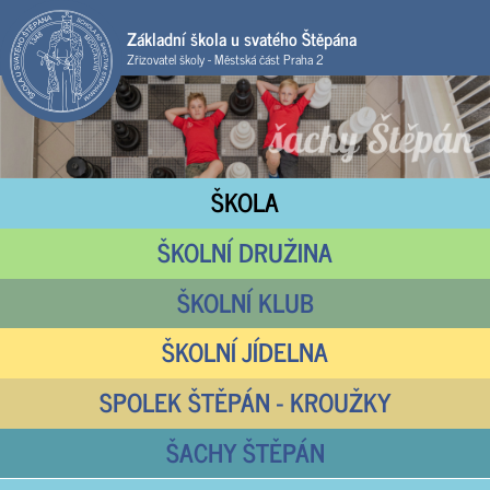
Základní škola u svatého Štěpána
Zřizovatel školy - Městská část Praha 2
ŠKOLA
ŠKOLNÍ DRUŽINA
ŠKOLNÍ KLUB
ŠKOLNÍ JÍDELNA
SPOLEK ŠTĚPÁN - KROUŽKY
ŠACHY ŠTĚPÁN