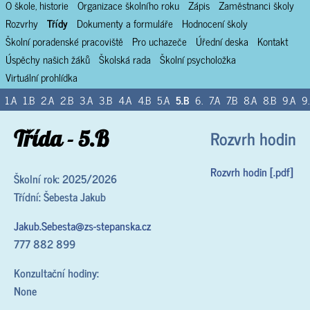
O škole, historie
Organizace školního roku
Zápis
Zaměstnanci školy
Rozvrhy
Třídy
Dokumenty a formuláře
Hodnocení školy
Školní poradenské pracoviště
Pro uchazeče
Úřední deska
Kontakt
Úspěchy našich žáků
Školská rada
Školní psycholožka
Virtuální prohlídka
1.A
1.B
2.A
2.B
3.A
3.B
4.A
4.B
5.A
5.B
6.
7.A
7.B
8.A
8.B
9.A
9
Třída - 5.B
Rozvrh hodin
Rozvrh hodin [.pdf]
Školní rok: 2025/2026
Třídní: Šebesta Jakub
Jakub.Sebesta@zs-stepanska.cz
777 882 899
Konzultační hodiny:
None