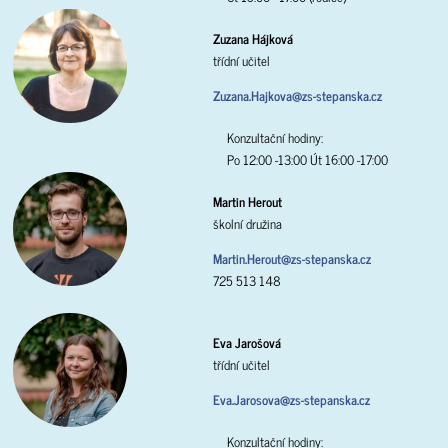
Zuzana Hájková
třídní učitel
Zuzana.Hajkova@zs-stepanska.cz
Konzultační hodiny:
Po 12:00 -13:00 Út 16:00 -17:00
Martin Herout
školní družina
Martin.Herout@zs-stepanska.cz
725 513 148
Eva Jarošová
třídní učitel
Eva.Jarosova@zs-stepanska.cz
Konzultační hodiny: