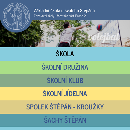
Základní škola u svatého Štěpána
Zřizovatel školy - Městská část Praha 2
ŠKOLA
ŠKOLNÍ DRUŽINA
ŠKOLNÍ KLUB
ŠKOLNÍ JÍDELNA
SPOLEK ŠTĚPÁN - KROUŽKY
ŠACHY ŠTĚPÁN