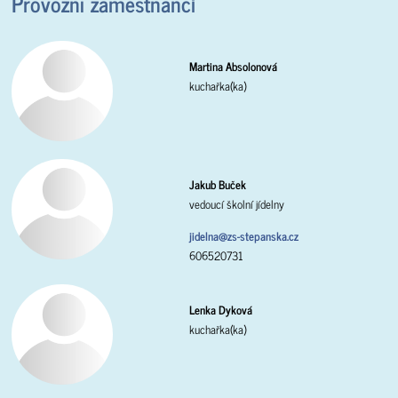
Provozní zaměstnanci
Martina Absolonová
kuchařka(ka)
Jakub Buček
vedoucí školní jídelny
jidelna@zs-stepanska.cz
606520731
Lenka Dyková
kuchařka(ka)