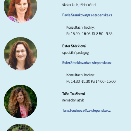
školní klub, třídní učitel
Pavla.Sramkova@zs-stepanska.cz
Konzultační hodiny:
Po 15.20 - 16.05, St 8.50 - 9.35
Ester Stöcklová
speciální pedagog
Ester.Stocklova@zs-stepanska.cz
Konzultační hodiny:
Po 14:30 -15:30 Pá 14:00 - 15:00
Táňa Toužínová
německý jazyk
Tana.Touzinova@zs-stepanska.cz