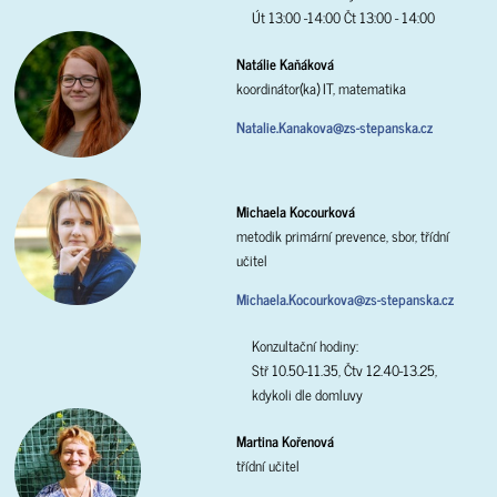
Út 13:00 -14:00 Čt 13:00 - 14:00
Natálie Kaňáková
koordinátor(ka) IT, matematika
Natalie.Kanakova@zs-stepanska.cz
Michaela Kocourková
metodik primární prevence, sbor, třídní
učitel
Michaela.Kocourkova@zs-stepanska.cz
Konzultační hodiny:
Stř 10.50-11.35, Čtv 12.40-13.25,
kdykoli dle domluvy
Martina Kořenová
třídní učitel