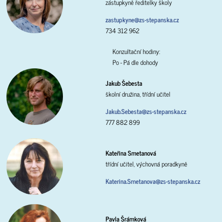
zástupkyně ředitelky školy
zastupkyne@zs-stepanska.cz
734 312 962
Konzultační hodiny:
Po - Pá dle dohody
Jakub Šebesta
školní družina, třídní učitel
Jakub.Sebesta@zs-stepanska.cz
777 882 899
Kateřina Smetanová
třídní učitel, výchovná poradkyně
Katerina.Smetanova@zs-stepanska.cz
Pavla Šrámková