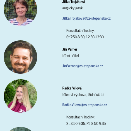
Jitka Trojáková
anglický jazyk
Jitka.Trojakova@zs-stepanska.cz
Konzultační hodiny:
St 7:50.8:30, 12:30-13:30
Jiří Verner
třídní učitel
Jiri.Verner@zs-stepanska.cz
Radka Vílová
tělesná výchova, třídní učitel
Radka.Vilova@zs-stepanska.cz
Konzultační hodiny:
St 8:50-9:35, Pá 8:50-9:35