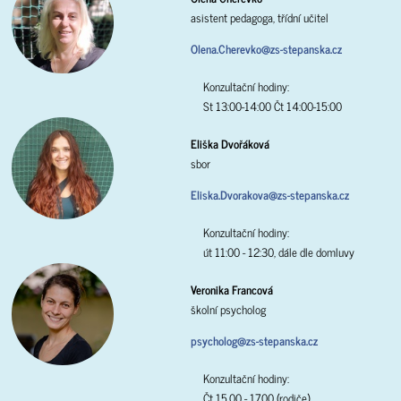
asistent pedagoga, třídní učitel
Olena.Cherevko@zs-stepanska.cz
Konzultační hodiny:
St 13:00-14:00 Čt 14:00-15:00
Eliška Dvořáková
sbor
Eliska.Dvorakova@zs-stepanska.cz
Konzultační hodiny:
út 11:00 - 12:30, dále dle domluvy
Veronika Francová
školní psycholog
psycholog@zs-stepanska.cz
Konzultační hodiny:
Čt 15.00 - 17.00 (rodiče)