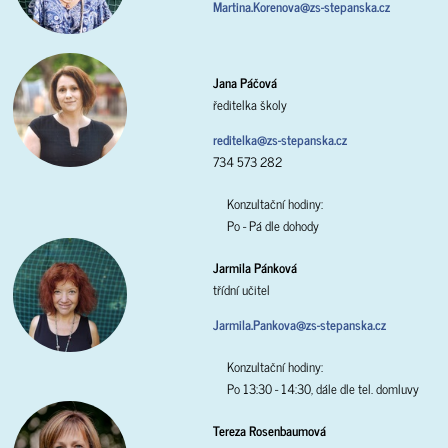
Martina.Korenova@zs-stepanska.cz
Jana Páčová
ředitelka školy
reditelka@zs-stepanska.cz
734 573 282
Konzultační hodiny:
Po - Pá dle dohody
Jarmila Pánková
třídní učitel
Jarmila.Pankova@zs-stepanska.cz
Konzultační hodiny:
Po 13:30 - 14:30, dále dle tel. domluvy
Tereza Rosenbaumová