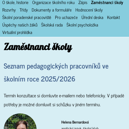
O škole, historie
Organizace školního roku
Zápis
Zaměstnanci školy
Rozvrhy
Třídy
Dokumenty a formuláře
Hodnocení školy
Školní poradenské pracoviště
Pro uchazeče
Úřední deska
Kontakt
Úspěchy našich žáků
Školská rada
Školní psycholožka
Virtuální prohlídka
Zaměstnanci školy
Seznam pedagogických pracovníků ve
školním roce 2025/2026
Termín konzultace si domluvte e-mailem nebo telefonicky. V případě
potřeby je možné domluvit si schůzku v jiném termínu.
Helena Bernardová
anglický jazyk, školní klub