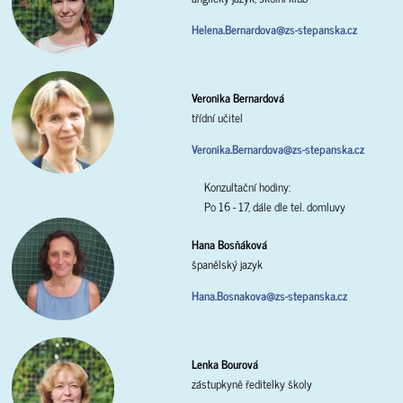
Helena.Bernardova@zs-stepanska.cz
Veronika Bernardová
třídní učitel
Veronika.Bernardova@zs-stepanska.cz
Konzultační hodiny:
Po 16 - 17, dále dle tel. domluvy
Hana Bosňáková
španělský jazyk
Hana.Bosnakova@zs-stepanska.cz
Lenka Bourová
zástupkyně ředitelky školy