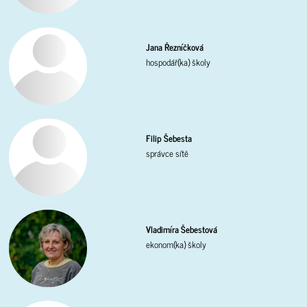
Jana Řezníčková
hospodář(ka) školy
Filip Šebesta
správce sítě
Vladimíra Šebestová
ekonom(ka) školy