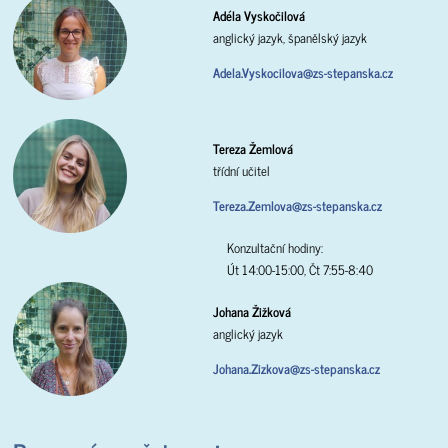
Adéla Vyskočilová
anglický jazyk, španělský jazyk
Adela.Vyskocilova@zs-stepanska.cz
Tereza Žemlová
třídní učitel
Tereza.Zemlova@zs-stepanska.cz
Konzultační hodiny:
Út 14:00-15:00, Čt 7:55-8:40
Johana Žižková
anglický jazyk
Johana.Zizkova@zs-stepanska.cz