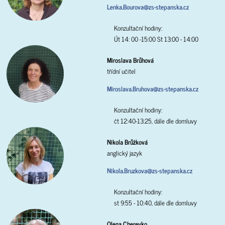
Lenka.Bourova@zs-stepanska.cz
Konzultační hodiny:
Út 14: 00 -15:00 St 13:00 - 14:00
Miroslava Brůhová
třídní učitel
Miroslava.Bruhova@zs-stepanska.cz
Konzultační hodiny:
čt 12:40-13:25, dále dle domluvy
Nikola Brůžková
anglický jazyk
Nikola.Bruzkova@zs-stepanska.cz
Konzultační hodiny:
st 9:55 - 10:40, dále dle domluvy
Olena Cherevko