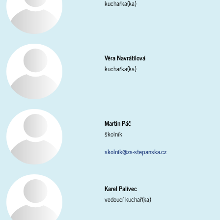
kuchařka(ka)
Věra Navrátilová
kuchařka(ka)
Martin Páč
školník
skolnik@zs-stepanska.cz
Karel Palivec
vedoucí kuchař(ka)