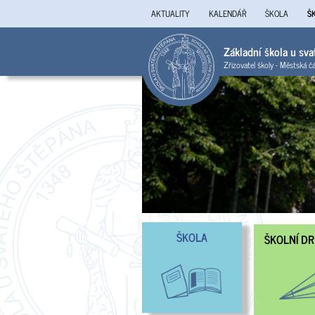
AKTUALITY
KALENDÁŘ
ŠKOLA
Š
Základní škola u sv
Zřizovatel školy - Městská č
ŠKOLA
ŠKOLNÍ D