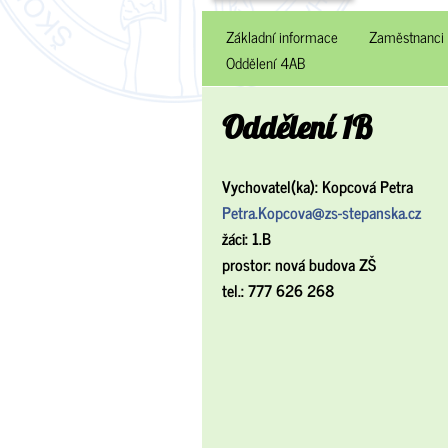
Základní informace
Zaměstnanci
Oddělení 4AB
Oddělení 1B
Vychovatel(ka): Kopcová Petra
Petra.Kopcova@zs-stepanska.cz
žáci: 1.B
prostor: nová budova ZŠ
tel.: 777 626 268