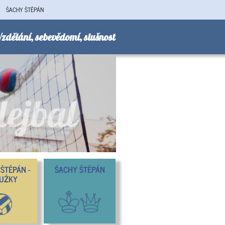
ŠACHY ŠTĚPÁN
zdělání, sebevědomí, slušnost
ŠTĚPÁN -
ŠACHY ŠTĚPÁN
UŽKY