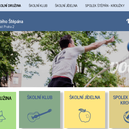
KOLNÍ DRUŽINA
ŠKOLNÍ KLUB
ŠKOLNÍ JÍDELNA
SPOLEK ŠTĚPÁN - KROUŽKY
atého Štěpána
V
ást Praha 2
ŠKOLNÍ KLUB
ŠKOLNÍ JÍDELNA
SPOLEK 
RUŽINA
KRO