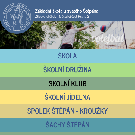
Základní škola u svatého Štěpána
Zřizovatel školy - Městská část Praha 2
ŠKOLA
ŠKOLNÍ DRUŽINA
ŠKOLNÍ KLUB
ŠKOLNÍ JÍDELNA
SPOLEK ŠTĚPÁN - KROUŽKY
ŠACHY ŠTĚPÁN