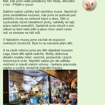
Mat, kde jsme viděli pohádkový film Heidy, děvčátko
z hor - Příběh o rysovi.
Dalšími našimi zážitky byli návštěvy muzeí. Navštívili
jsme zemědělské muzeum, kde jsme se podívali pod
pokličku života na venkově kdysi a dnes. Děti si
vyzkoušely různé interaktivní prvky, nahlédly do tajů
práce našich prarodičů. Společně jsme mluvili o tom,
odkud se bere naše jídlo a jakou musí urazit cestu
než se dostane na náš stůl.
V Národním muzeu jsme zavítali do expozice
mořských živočichů. Bylo to na samotné přání dětí.
A na závěr měsíce jsme pro děti objednali muzeum
Lega, které děti úplně nadchlo. Mohly obdivovat
detailní modely měst, vesmírů, postaviček i jiných
historických scén. Největší radost jim ale udělala
možnost si stavět vlastní výtvory - fantazie pracovala
naplno a vznikly skutečně originální kousky.