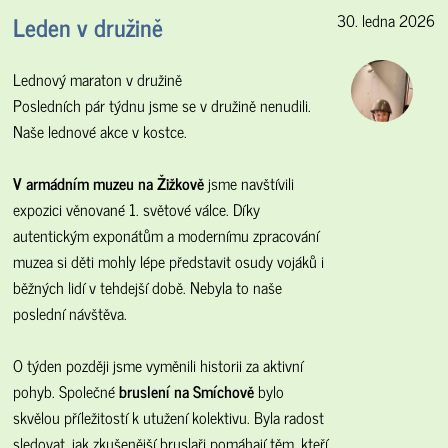
Leden v družině
30. ledna 2026
Lednový maraton v družině
Posledních pár týdnu jsme se v družině nenudili.
Naše lednové akce v kostce.
V armádním muzeu na Žižkově
jsme navštívili
expozici věnované 1. světové válce. Díky
autentickým exponátům a modernímu zpracování
muzea si děti mohly lépe představit osudy vojáků i
běžných lidí v tehdejší době. Nebyla to naše
poslední návštěva.
O týden později jsme vyměnili historii za aktivní
pohyb. Společné
bruslení na Smíchově
bylo
skvělou příležitostí k utužení kolektivu. Byla radost
sledovat, jak zkušenější bruslaři pomáhají těm, kteří