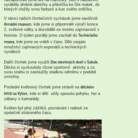
vyráběly drobné dárečky a přáníčka ke Dni matek, do
kterých vložily svou fantazii a kus svého srdíčka.
V rámci našich čtvrtečních vycházek jsme navštívili
Armádní muzeum
, kde jsme si připomněli výročí konce
2. světové války a dozvěděli se mnoho zajímavostí z
Technického
historie. O týden později jsme zavítali do
muzea,
kde jsme se vrátili v čase. Děti zaujalo
množství zajímavých exponátů a technických
vynálezů.
Dne otevřených dveří v Sokole
Další čtvrtek jsme využili
.
Děcka si vyzkoušely různé sportovní aktivity a za
svou snahu si zasloužily sladkou odměnu v podobě
zmrzliny.
dětském
Poslední květnový čtvrtek jsme strávili na
hřišti na Výton
i, kde si děti užily spoustu pohybu, her a
zábavy s kamarády.
Květen byl plný zážitků, poznávání i radosti ze
společně stráveného času.