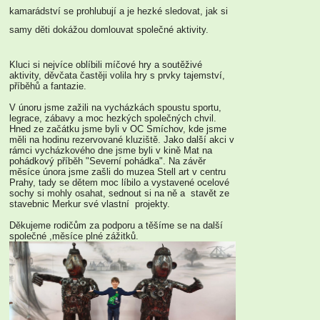
kamarádství se prohlubují a je hezké sledovat, jak si
samy děti dokážou domlouvat společné aktivity.
Kluci si nejvíce oblíbili míčové hry a soutěživé
aktivity, děvčata častěji volila hry s prvky tajemství,
příběhů a fantazie.
V únoru jsme zažili na vycházkách spoustu sportu,
legrace, zábavy a moc hezkých společných chvil.
Hned ze začátku jsme byli v OC Smíchov, kde jsme
měli na hodinu rezervované kluziště. Jako další akci v
rámci vycházkového dne jsme byli v kině Mat na
pohádkový příběh "Severní pohádka". Na závěr
měsíce února jsme zašli do muzea Stell art v centru
Prahy, tady se dětem moc líbilo a vystavené ocelové
sochy si mohly osahat, sednout si na ně a stavět ze
stavebnic Merkur své vlastní projekty.
Děkujeme rodičům za podporu a těšíme se na další
společné ,měsíce plné zážitků.