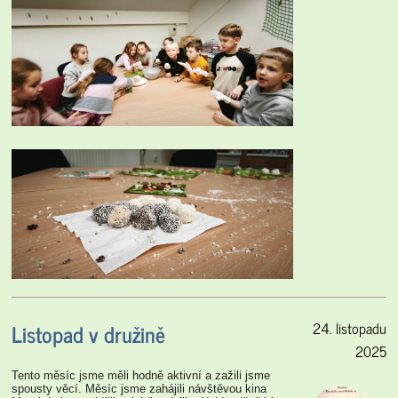
Listopad v družině
24. listopadu
2025
Tento měsíc jsme měli hodně aktivní a zažili jsme
spousty věcí. Měsíc jsme zahájili návštěvou kina