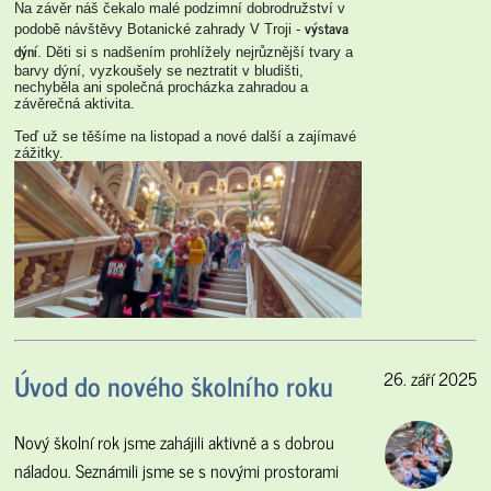
Na závěr náš čekalo malé podzimní dobrodružství v
výstava
podobě návštěvy Botanické zahrady V Troji -
dýní
. Děti si s nadšením prohlížely nejrůznější tvary a
barvy dýní, vyzkoušely se neztratit v bludišti,
nechyběla ani společná procházka zahradou a
závěrečná aktivita.
Teď už se těšíme na listopad a nové další a zajímavé
zážitky.
Úvod do nového školního roku
26. září 2025
Nový školní rok jsme zahájili aktivně a s dobrou
náladou. Seznámili jsme se s novými prostorami