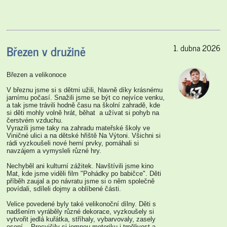
Březen v družině
1. dubna 2026
Březen a velikonoce
V březnu jsme si s dětmi užili, hlavně díky krásnému
jarnímu počasí. Snažili jsme se být co nejvíce venku,
a tak jsme trávili hodně času na školní zahradě, kde
si děti mohly volně hrát, běhat a užívat si pohyb na
čerstvém vzduchu.
Vyrazili jsme taky na zahradu mateřské školy ve
Viničné ulici a na dětské hřiště Na Výtoni. Všichni si
rádi vyzkoušeli nové herní prvky, pomáhali si
navzájem a vymysleli různé hry.
Nechyběl ani kulturní zážitek. Navštívili jsme kino
Mat, kde jsme viděli film "Pohádky po babičce". Děti
příběh zaujal a po návratu jsme si o něm společně
povídali, sdíleli dojmy a oblíbené části.
Velice povedené byly také velikonoční dílny. Děti s
nadšením vyráběly různé dekorace, vyzkoušely si
vytvořit jedlá kuřátka, stříhaly, vybarvovaly, zasely
osení... Procvičily si jemnou motoriku i trpělivost a