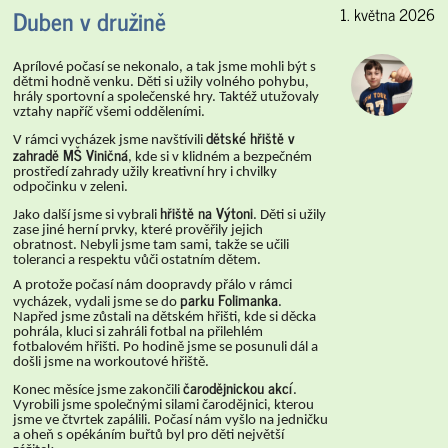
Duben v družině
1. května 2026
Aprílové počasí se nekonalo, a tak jsme mohli být s
dětmi hodně venku. Děti si užily volného pohybu,
hrály sportovní a společenské hry. Taktéž utužovaly
vztahy napříč všemi odděleními.
dětské hřiště v
V rámci vycházek jsme navštívili
zahradě MŠ Viničná
, kde si v klidném a bezpečném
prostředí zahrady užily kreativní hry i chvilky
odpočinku v zeleni.
hřiště na Výtoni
Jako další jsme si vybrali
. Děti si užily
zase jiné herní prvky, které prověřily jejich
obratnost. Nebyli jsme tam sami, takže se učili
toleranci a respektu vůči ostatním dětem.
A protože počasí nám doopravdy přálo v rámci
parku Folimanka
vycházek, vydali jsme se do
.
Napřed jsme zůstali na dětském hřišti, kde si děcka
pohrála, kluci si zahráli fotbal na přilehlém
fotbalovém hřišti. Po hodině jsme se posunuli dál a
došli jsme na workoutové hřiště.
čarodějnickou akcí
Konec měsíce jsme zakončili
.
Vyrobili jsme společnými silami čarodějnici, kterou
jsme ve čtvrtek zapálili. Počasí nám vyšlo na jedničku
a oheň s opékáním buřtů byl pro děti největší