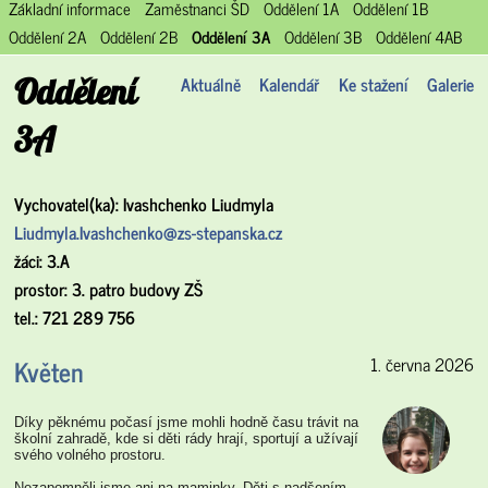
Základní informace
Zaměstnanci ŠD
Oddělení 1A
Oddělení 1B
Oddělení 2A
Oddělení 2B
Oddělení 3A
Oddělení 3B
Oddělení 4AB
Oddělení
Aktuálně
Kalendář
Ke stažení
Galerie
3A
Vychovatel(ka): Ivashchenko Liudmyla
Liudmyla.Ivashchenko@zs-stepanska.cz
žáci: 3.A
prostor: 3. patro budovy ZŠ
tel.: 721 289 756
Květen
1. června 2026
Díky pěknému počasí jsme mohli hodně času trávit na
školní zahradě, kde si děti rády hrají, sportují a užívají
svého volného prostoru.
Nezapomněli jsme ani na maminky. Děti s nadšením