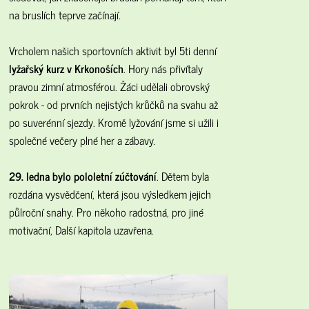
na bruslích teprve začínají.
Vrcholem našich sportovních aktivit byl 5ti denní
lyžařský kurz v Krkonoších
. Hory nás přivítaly
pravou zimní atmosférou. Žáci udělali obrovský
pokrok - od prvních nejistých krůčků na svahu až
po suverénní sjezdy. Kromě lyžování jsme si užili i
společné večery plné her a zábavy.
29. ledna bylo pololetní zúčtování
. Dětem byla
rozdána vysvědčení, která jsou výsledkem jejich
půlroční snahy. Pro někoho radostná, pro jiné
motivační, Další kapitola uzavřena.