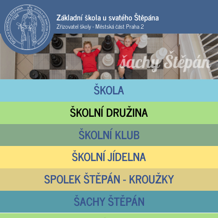
Základní škola u svatého Štěpána
Zřizovatel školy - Městská část Praha 2
ŠKOLA
ŠKOLNÍ DRUŽINA
ŠKOLNÍ KLUB
ŠKOLNÍ JÍDELNA
SPOLEK ŠTĚPÁN - KROUŽKY
ŠACHY ŠTĚPÁN