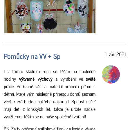
Pomůcky na VV + Sp
1. září 2021
I v tomto školním roce se těším na společné
hodiny
výtvarné výchovy
a vyrábění ve
světě
práce
. Potřebné věci a materiál proberu přímo s
dětmi, které vám následně přinesou domů seznam
věcí, které budou potřeba dokoupit. Spoustu věcí
mají děti z loňských let, takže je určitě nadále
využijeme. Těším se na naše společné tvoření!
PS: Za ty občasné anilinkové tlapky a lepidlo všude