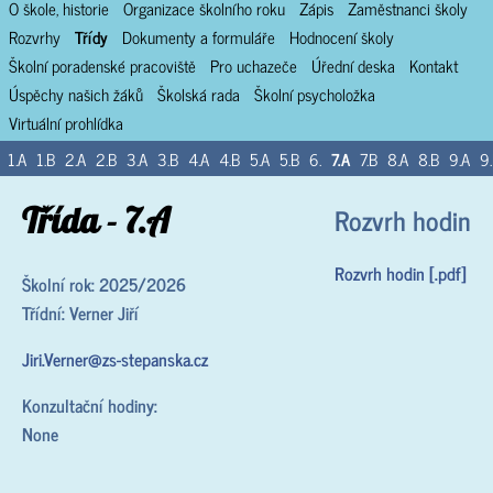
O škole, historie
Organizace školního roku
Zápis
Zaměstnanci školy
Rozvrhy
Třídy
Dokumenty a formuláře
Hodnocení školy
Školní poradenské pracoviště
Pro uchazeče
Úřední deska
Kontakt
Úspěchy našich žáků
Školská rada
Školní psycholožka
Virtuální prohlídka
1.A
1.B
2.A
2.B
3.A
3.B
4.A
4.B
5.A
5.B
6.
7.A
7.B
8.A
8.B
9.A
9
Třída - 7.A
Rozvrh hodin
Rozvrh hodin [.pdf]
Školní rok: 2025/2026
Třídní: Verner Jiří
Jiri.Verner@zs-stepanska.cz
Konzultační hodiny:
None