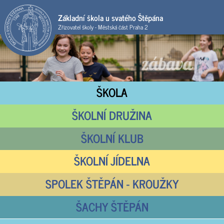
Základní škola u svatého Štěpána
Zřizovatel školy - Městská část Praha 2
ŠKOLA
ŠKOLNÍ DRUŽINA
ŠKOLNÍ KLUB
ŠKOLNÍ JÍDELNA
SPOLEK ŠTĚPÁN - KROUŽKY
ŠACHY ŠTĚPÁN