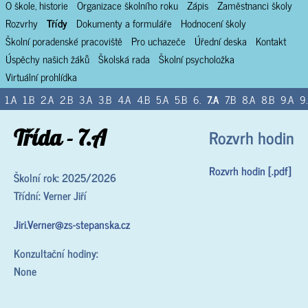
O škole, historie
Organizace školního roku
Zápis
Zaměstnanci školy
Rozvrhy
Třídy
Dokumenty a formuláře
Hodnocení školy
Školní poradenské pracoviště
Pro uchazeče
Úřední deska
Kontakt
Úspěchy našich žáků
Školská rada
Školní psycholožka
Virtuální prohlídka
1.A
1.B
2.A
2.B
3.A
3.B
4.A
4.B
5.A
5.B
6.
7.A
7.B
8.A
8.B
9.A
9
Třída - 7.A
Rozvrh hodin
Rozvrh hodin [.pdf]
Školní rok: 2025/2026
Třídní: Verner Jiří
Jiri.Verner@zs-stepanska.cz
Konzultační hodiny:
None