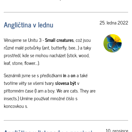
Angličtina v lednu
25. ledna 2022
Věnujeme se Unitu 3 -
Small creatures
, což jsou
různé malé potvůrky (ant, butterfly, bee...) a taky
prostředí, kde se mohou nacházet (stick, wood,
leaf, stone, flower...).
Seznámili jsme se s předložkami
in
a
on
a také
tvoříme věty se všemi tvary
slovesa být
v
přítomném čase (I am a boy. We are cats. They are
insects.) Umíme používat množné číslo s
koncovkou s.
10. prosince