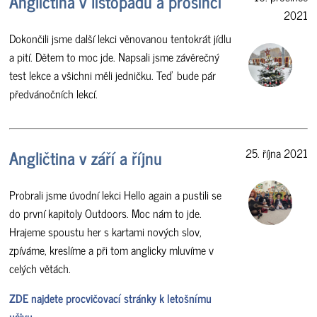
Angličtina v listopadu a prosinci
2021
Dokončili jsme další lekci věnovanou tentokrát jídlu
a pití. Dětem to moc jde. Napsali jsme závěrečný
test lekce a všichni měli jedničku. Teď bude pár
předvánočních lekcí.
Angličtina v září a říjnu
25. října 2021
Probrali jsme úvodní lekci Hello again a pustili se
do první kapitoly Outdoors. Moc nám to jde.
Hrajeme spoustu her s kartami nových slov,
zpíváme, kreslíme a při tom anglicky mluvíme v
celých větách.
ZDE najdete procvičovací stránky k letošnímu
učivu.