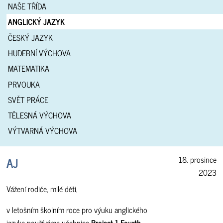
NAŠE TŘÍDA
ANGLICKÝ JAZYK
ČESKÝ JAZYK
HUDEBNÍ VÝCHOVA
MATEMATIKA
PRVOUKA
SVĚT PRÁCE
TĚLESNÁ VÝCHOVA
VÝTVARNÁ VÝCHOVA
AJ
18. prosince
2023
Vážení rodiče, milé děti,
v letošním školním roce pro výuku anglického
jazyka používáme učebnice
Project 1 Fourth