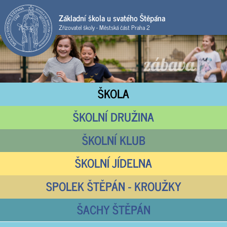
Základní škola u svatého Štěpána
Zřizovatel školy - Městská část Praha 2
ŠKOLA
ŠKOLNÍ DRUŽINA
ŠKOLNÍ KLUB
ŠKOLNÍ JÍDELNA
SPOLEK ŠTĚPÁN - KROUŽKY
ŠACHY ŠTĚPÁN