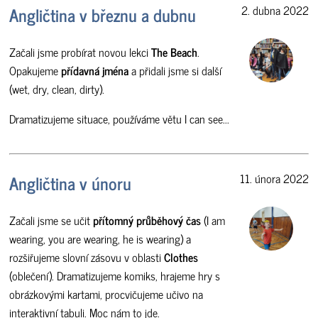
Angličtina v březnu a dubnu
2. dubna 2022
Začali jsme probírat novou lekci
The Beach
.
Opakujeme
přídavná jména
a přidali jsme si další
(wet, dry, clean, dirty).
Dramatizujeme situace, používáme větu I can see...
Angličtina v únoru
11. února 2022
Začali jsme se učit
přítomný průběhový čas
(I am
wearing, you are wearing, he is wearing) a
rozšiřujeme slovní zásovu v oblasti
Clothes
(oblečení). Dramatizujeme komiks, hrajeme hry s
obrázkovými kartami, procvičujeme učivo na
interaktivní tabuli. Moc nám to jde.