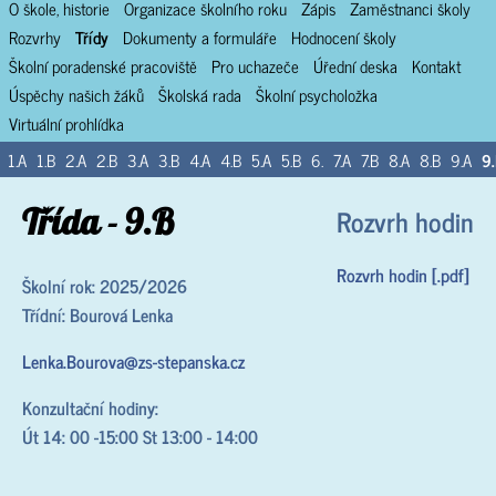
O škole, historie
Organizace školního roku
Zápis
Zaměstnanci školy
Rozvrhy
Třídy
Dokumenty a formuláře
Hodnocení školy
Školní poradenské pracoviště
Pro uchazeče
Úřední deska
Kontakt
Úspěchy našich žáků
Školská rada
Školní psycholožka
Virtuální prohlídka
1.A
1.B
2.A
2.B
3.A
3.B
4.A
4.B
5.A
5.B
6.
7.A
7.B
8.A
8.B
9.A
9
Třída - 9.B
Rozvrh hodin
Rozvrh hodin [.pdf]
Školní rok: 2025/2026
Třídní: Bourová Lenka
Lenka.Bourova@zs-stepanska.cz
Konzultační hodiny:
Út 14: 00 -15:00 St 13:00 - 14:00