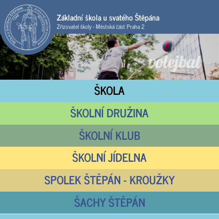
Základní škola u svatého Štěpána
Zřizovatel školy - Městská část Praha 2
ŠKOLA
ŠKOLNÍ DRUŽINA
ŠKOLNÍ KLUB
ŠKOLNÍ JÍDELNA
SPOLEK ŠTĚPÁN - KROUŽKY
ŠACHY ŠTĚPÁN