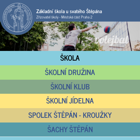
Základní škola u svatého Štěpána
Zřizovatel školy - Městská část Praha 2
ŠKOLA
ŠKOLNÍ DRUŽINA
ŠKOLNÍ KLUB
ŠKOLNÍ JÍDELNA
SPOLEK ŠTĚPÁN - KROUŽKY
ŠACHY ŠTĚPÁN