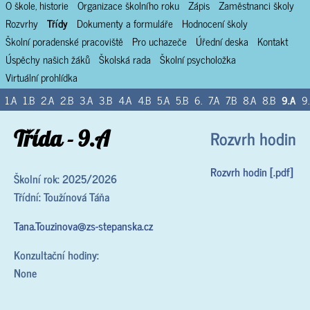
O škole, historie
Organizace školního roku
Zápis
Zaměstnanci školy
Rozvrhy
Třídy
Dokumenty a formuláře
Hodnocení školy
Školní poradenské pracoviště
Pro uchazeče
Úřední deska
Kontakt
Úspěchy našich žáků
Školská rada
Školní psycholožka
Virtuální prohlídka
1.A
1.B
2.A
2.B
3.A
3.B
4.A
4.B
5.A
5.B
6.
7.A
7.B
8.A
8.B
9.A
9
Třída - 9.A
Rozvrh hodin
Rozvrh hodin [.pdf]
Školní rok: 2025/2026
Třídní: Toužínová Táňa
Tana.Touzinova@zs-stepanska.cz
Konzultační hodiny:
None