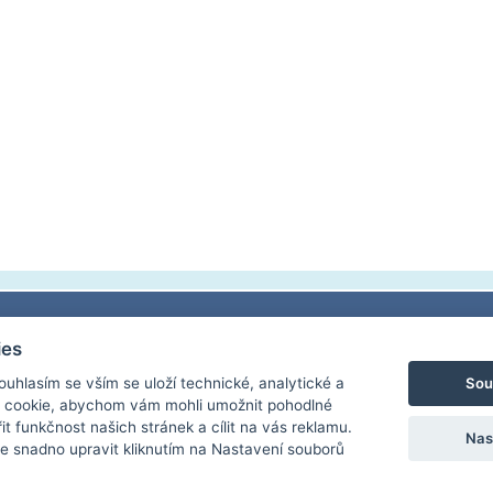
Adresa:
Kontakt do kanceláře:
Školní jídelna
ies
Základní škola u svatého Štěpána
Telefon: 224 943 046
Sokolská 6
Štěpánská 1286/8
Mobil: 734 573 283
120 00 Praha 2
Sou
Souhlasím se vším se uloží technické, analytické a
120 00 Praha 2
E-mail:
info@zs-stepanska.cz
tel. 224 262 152
 cookie, abychom vám mohli umožnit pohodlné
IČ: 47610361
e-mail:
jidelna@zs-step
it funkčnost našich stránek a cílit na vás reklamu.
Nas
 snadno upravit kliknutím na Nastavení souborů