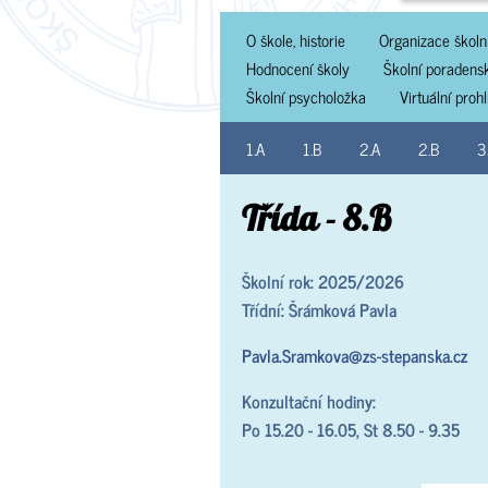
O škole, historie
Organizace školn
Hodnocení školy
Školní poradens
Školní psycholožka
Virtuální proh
1.A
1.B
2.A
2.B
3
Třída - 8.B
Školní rok: 2025/2026
Třídní: Šrámková Pavla
Pavla.Sramkova@zs-stepanska.cz
Konzultační hodiny:
Po 15.20 - 16.05, St 8.50 - 9.35