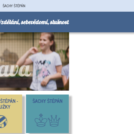
ŠACHY ŠTĚPÁN
zdělání, sebevědomí, slušnost
ŠTĚPÁN -
ŠACHY ŠTĚPÁN
UŽKY