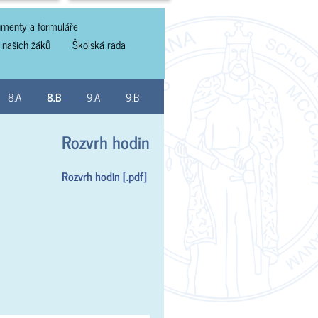
menty a formuláře
 našich žáků
Školská rada
8.A
8.B
9.A
9.B
Rozvrh hodin
Rozvrh hodin [.pdf]