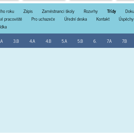
ího roku
Zápis
Zaměstnanci školy
Rozvrhy
Třídy
Doku
ké pracoviště
Pro uchazeče
Úřední deska
Kontakt
Úspěchy
lídka
.A
3.B
4.A
4.B
5.A
5.B
6.
7.A
7.B