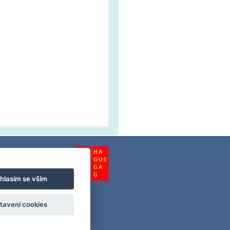
hlasím se vším
anska.cz
tavení cookies