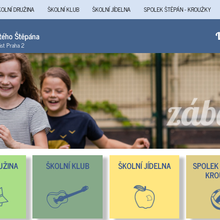
KOLNÍ DRUŽINA
ŠKOLNÍ KLUB
ŠKOLNÍ JÍDELNA
SPOLEK ŠTĚPÁN - KROUŽKY
atého Štěpána
V
ást Praha 2
UŽINA
ŠKOLNÍ KLUB
ŠKOLNÍ JÍDELNA
SPOLEK 
KRO