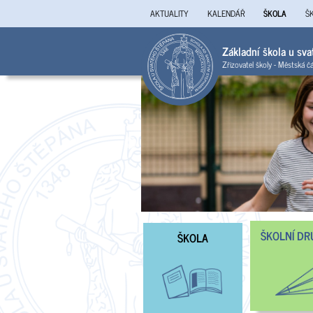
AKTUALITY
KALENDÁŘ
ŠKOLA
Š
Základní škola u sv
Zřizovatel školy - Městská č
ŠKOLNÍ DR
ŠKOLA