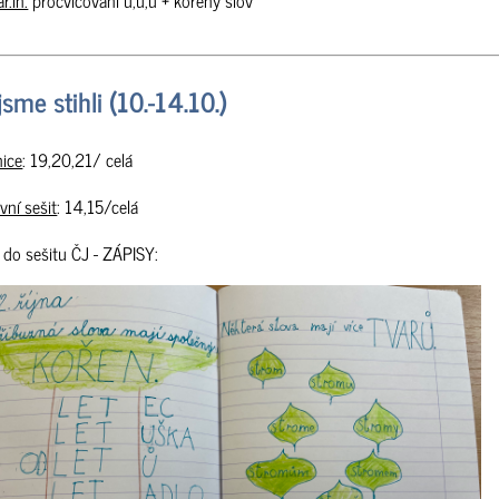
jsme stihli (10.-14.10.)
ice
: 19,20,21/ celá
vní sešit
: 14,15/celá
 do sešitu ČJ - ZÁPISY: