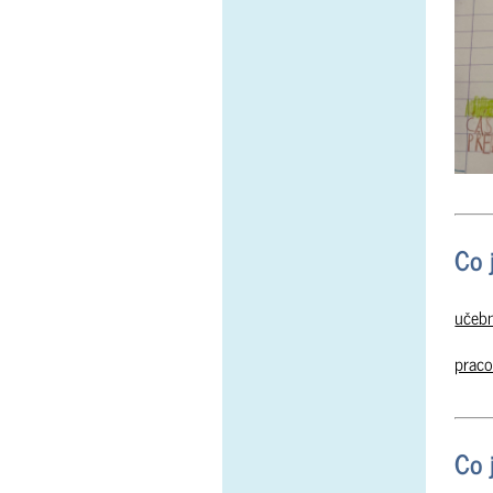
Co j
učebn
praco
Co 