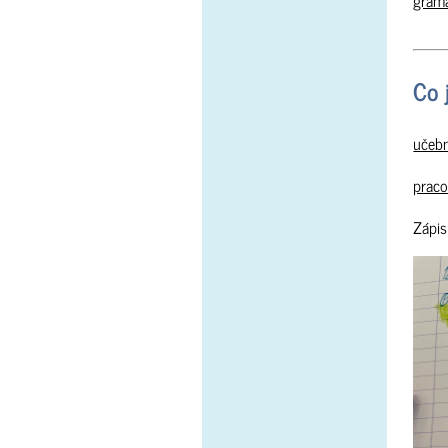
Co 
učebn
praco
Zápis