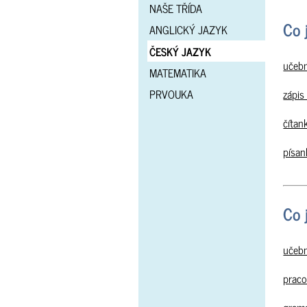
NAŠE TŘÍDA
Co 
ANGLICKÝ JAZYK
ČESKÝ JAZYK
učebn
MATEMATIKA
zápis 
PRVOUKA
čítan
písan
Co 
učebn
praco
grama