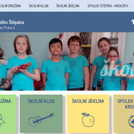
KOLNÍ DRUŽINA
ŠKOLNÍ KLUB
ŠKOLNÍ JÍDELNA
SPOLEK ŠTĚPÁN - KROUŽKY
atého Štěpána
V
ást Praha 2
UŽINA
ŠKOLNÍ KLUB
ŠKOLNÍ JÍDELNA
SPOLEK 
KRO