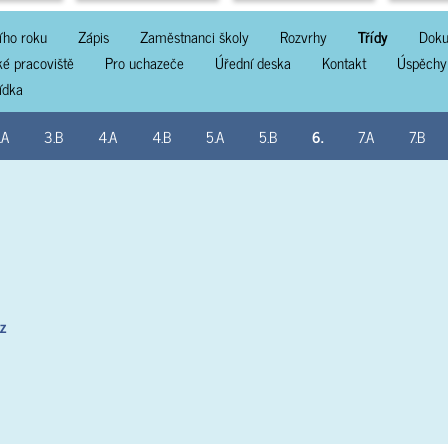
ího roku
Zápis
Zaměstnanci školy
Rozvrhy
Třídy
Doku
ké pracoviště
Pro uchazeče
Úřední deska
Kontakt
Úspěchy
lídka
.A
3.B
4.A
4.B
5.A
5.B
6.
7.A
7.B
z