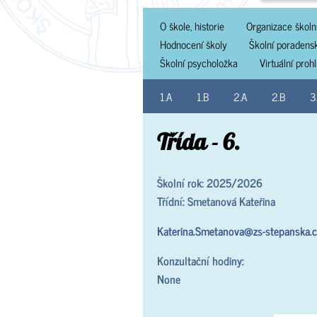
O škole, historie
Organizace školn
Hodnocení školy
Školní poradens
Školní psycholožka
Virtuální proh
1.A
1.B
2.A
2.B
3
Třída - 6.
Školní rok: 2025/2026
Třídní: Smetanová Kateřina
Katerina.Smetanova@zs-stepanska.c
Konzultační hodiny:
None