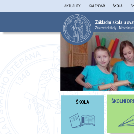
AKTUALITY
KALENDÁŘ
ŠKOLA
Š
Základní škola u sv
Zřizovatel školy - Městská č
ŠKOLNÍ DR
ŠKOLA