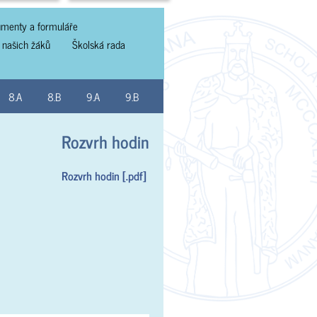
menty a formuláře
 našich žáků
Školská rada
8.A
8.B
9.A
9.B
Rozvrh hodin
Rozvrh hodin [.pdf]