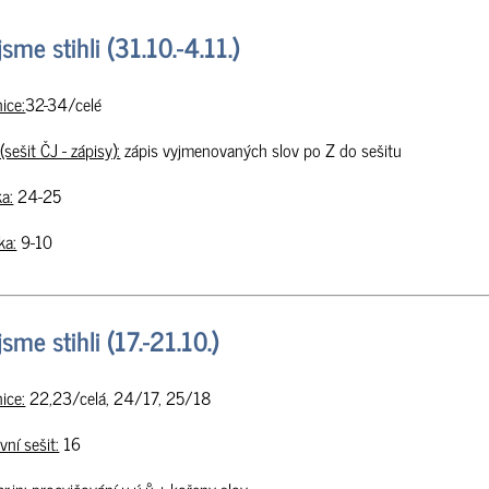
jsme stihli (31.10.-4.11.)
ice:
32-34/celé
(sešit ČJ - zápisy):
zápis vyjmenovaných slov po Z do sešitu
ka:
24-25
ka:
9-10
jsme stihli (17.-21.10.)
ice:
22,23/celá, 24/17, 25/18
vní sešit:
16
r.in:
procvičování u,ú,ů + kořeny slov