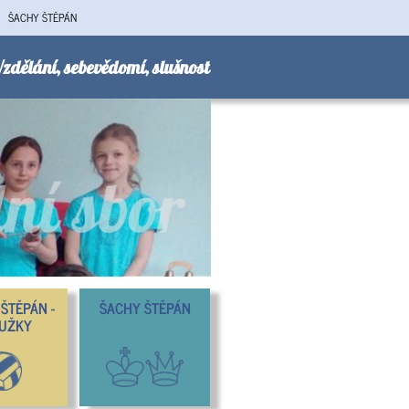
ŠACHY ŠTĚPÁN
zdělání, sebevědomí, slušnost
ŠTĚPÁN -
ŠACHY ŠTĚPÁN
UŽKY