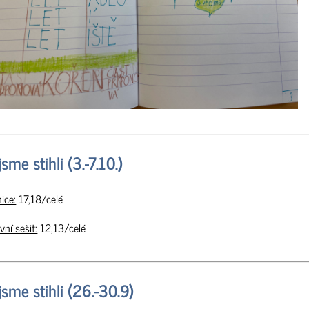
sme stihli (3.-7.10.)
ice:
17,18/celé
vní sešit:
12,13/celé
jsme stihli (26.-30.9)