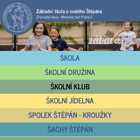
Základní škola u svatého Štěpána
Zřizovatel školy - Městská část Praha 2
ŠKOLA
ŠKOLNÍ DRUŽINA
ŠKOLNÍ KLUB
ŠKOLNÍ JÍDELNA
SPOLEK ŠTĚPÁN - KROUŽKY
ŠACHY ŠTĚPÁN