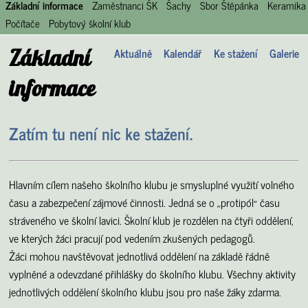
Základní informace
Zaměstnanci ŠK
Šachy
Sbor Štěpánka
Keramika
Počítače
Pobytový školní klub
Základní
Aktuálně
Kalendář
Ke stažení
Galerie
informace
Zatím tu není nic ke stažení.
Hlavním cílem našeho školního klubu je smysluplné využití volného
času a zabezpečení zájmové činnosti. Jedná se o
protipól
času
„
“
stráveného ve školní lavici. Školní klub je rozdělen na čtyři oddělení,
ve kterých žáci pracují pod vedením zkušených pedagogů.
Žáci mohou navštěvovat jednotlivá oddělení na základě řádně
vyplněné a odevzdané přihlášky do školního klubu. Všechny aktivity
jednotlivých oddělení školního klubu jsou pro naše žáky zdarma.