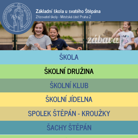
Základní škola u svatého Štěpána
Zřizovatel školy - Městská část Praha 2
ŠKOLA
ŠKOLNÍ DRUŽINA
ŠKOLNÍ KLUB
ŠKOLNÍ JÍDELNA
SPOLEK ŠTĚPÁN - KROUŽKY
ŠACHY ŠTĚPÁN