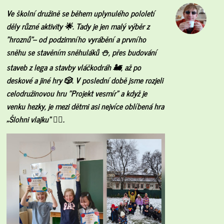
Ve školní družině se během uplynulého pololetí
děly různé aktivity 🌟. Tady je jen malý výběr z
"hroznů"– od podzimního vyrábění a prvního
sněhu se stavěním sněhuláků ⛄, přes budování
staveb z lega a stavby vláčkodráh 🚂, až po
deskové a jiné hry 🎲. V poslední době jsme rozjeli
celodružinovou hru "Projekt vesmír" a když je
venku hezky, je mezi dětmi asi nejvíce oblíbená hra
„Šlohni vlajku“ 🏴‍☠️.