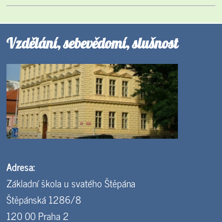
Vzdělání, sebevědomí, slušnost
Adresa:
Základní škola u svatého Štěpána
Štěpánská 1286/8
120 00 Praha 2