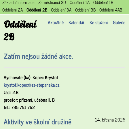
Základní informace
Zaměstnanci ŠD
Oddělení 1A
Oddělení 1B
Oddělení 2A
Oddělení 2B
Oddělení 3A
Oddělení 3B
Oddělení 4AB
Oddělení
Aktuálně
Kalendář
Ke stažení
Galerie
2B
Zatím nejsou žádné akce.
Vychovatel(ka): Kopec Kryštof
krystof.kopec@zs-stepanska.cz
žáci: 2.B
prostor: přízemí, učebna II. B
tel.: 735 751 762
Aktivity ve školní družině
14. března 2026